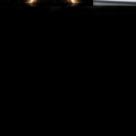
Wenn man Tickets im Voraus bucht, kann immer etwas
dazwischenkommen. Für diesen Fall bist Du bei uns
abgesichert, denn aktuell sind alle bei uns gekauften Tickets
FlexTickets. Das bedeutet, dass Du Deine Tickets bis 2
Stunden vor Vorstellungsbeginn auf einen anderen Termin
umbuchen oder in einen Gutschein umtauschen kannst –
ganz ohne Angabe von Gründen.
Bitte beachte: Dieser Service gilt nur für Tickets, die direkt