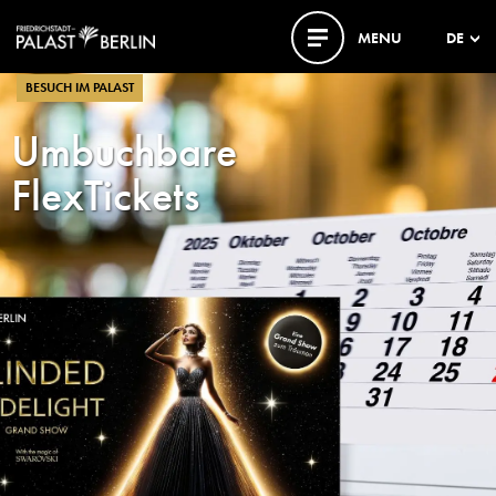
MENU
DE
BESUCH IM PALAST
Umbuchbare
FlexTickets