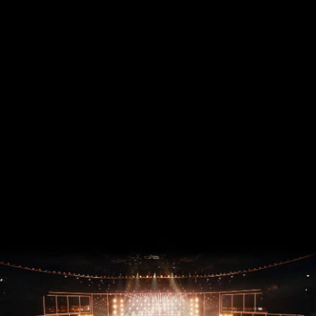
2326
buchen zum Preis von 20 Euro. Es gelten die
Bedingungen der
Parkordnung
.
Inkrafttreten
Diese Allgemeinen Geschäftsbedingungen
treten am 17. Januar 2025 in Kraft. Gleichzeitig verlieren die
bisher geltenden Allgemeinen Geschäftsbedingungen des
Friedrichstadt
-Palastes ihre Gültigkeit.