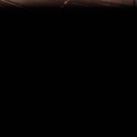
Allgemeine Reservierungs- und
Geschäftsbedingungen (AGB) der Friedrichstadt-
Palast Betriebs GmbH
gültig ab 17. Januar 2025
Ermäßigungen
Ermäßigungen werden gewährt gegen
Vorlage der entsprechenden Legitimation an der
Theaterkasse des Friedrichstadt-Palastes. Bei Buchungen im
Call Center ist die Ermäßigungsberechtigung beim Einlass
nachzuweisen. Kann der Nachweis nicht erbracht werden, ist
der Differenzbetrag zum vollen Eintrittspreis
nachzuentrichten. Der Friedrichstadt-Palast Berlin behält sich