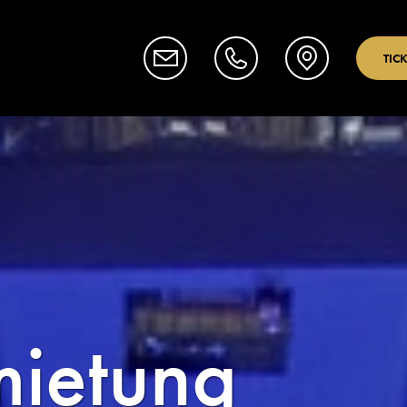
TIC
ietung