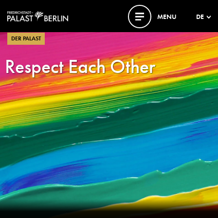
MENU
DE
DER PALAST
Respect Each Other