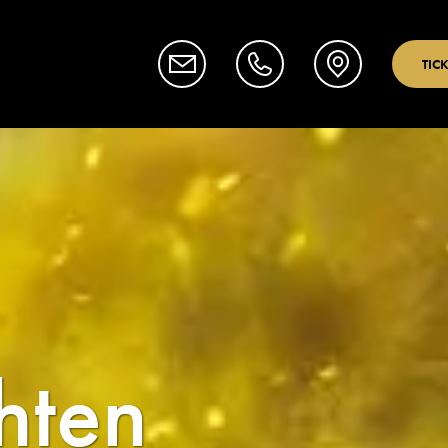
TIC
hten