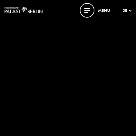
MENU
DE
Audiodeskription im Palast
Ablauf der Audiodeskription Grand Show
Ablauf der Audiodeskription Young Show
Gäste mit Assistenzhund