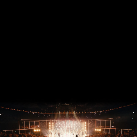
BLINDED
by
DELIGHT nimmt Dich mit auf eine
bewegende Reise in die Welt der Träume und des
Glücks.