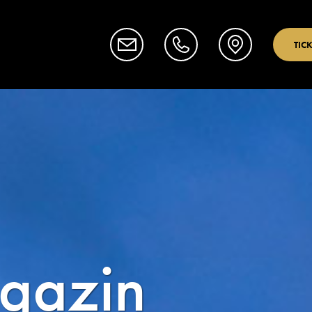
TIC
gazin