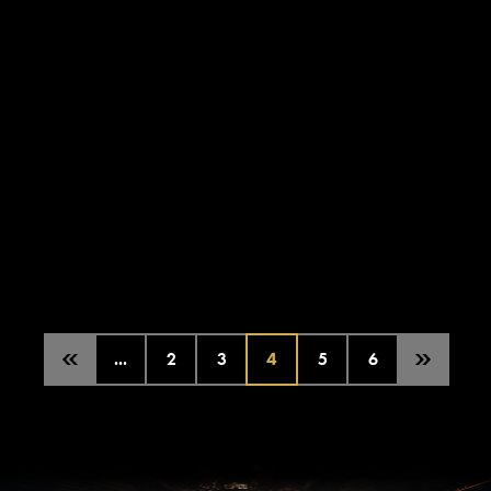
der staatlichen Berliner Bühnen. Und das erneut mit
deutlichem Abstand: Mit 432.468 zahlenden Gästen
kamen fast...
WEITERLESEN
...
2
3
4
5
6