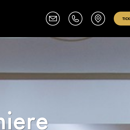
TIC
iere