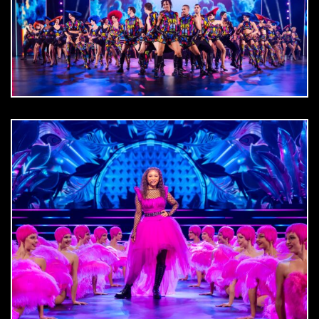
DOWNLOAD
jpg