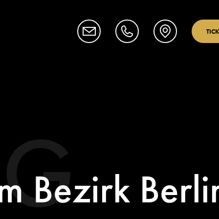
TIC
OG
im Bezirk Berli