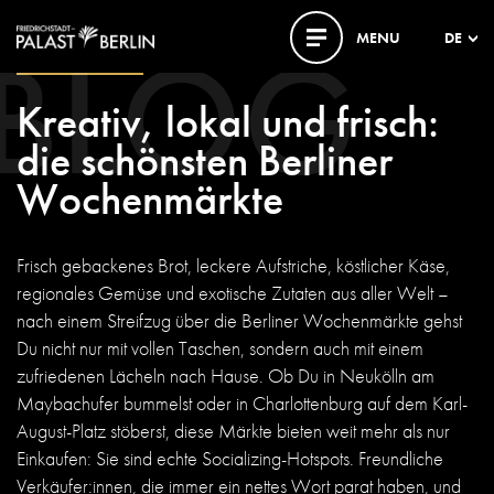
BLOG
MENU
DE
12. FEBRUAR 2025
Kreativ, lokal und frisch:
die schönsten Berliner
Wochenmärkte
Frisch gebackenes Brot, leckere Aufstriche, köstlicher Käse,
regionales Gemüse und exotische Zutaten aus aller Welt –
nach einem Streifzug über die Berliner Wochenmärkte gehst
Du nicht nur mit vollen Taschen, sondern auch mit einem
zufriedenen Lächeln nach Hause. Ob Du in Neukölln am
Maybachufer bummelst oder in Charlottenburg auf dem Karl-
August-Platz stöberst, diese Märkte bieten weit mehr als nur
Einkaufen: Sie sind echte Socializing-Hotspots. Freundliche
Verkäufer:innen, die immer ein nettes Wort parat haben, und