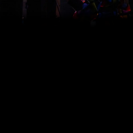
Willkommen in Berlin-Mitte, dem Zentrum der deutschen
Politik, aber auch Berlins angesagtes Ausgehviertel.
Nirgendwo in Deutschland gibt es eine so hohe
Theaterdichte. Und mittendrin: die größte Theaterbühne der
Welt!
Die Bühnengeschichte des Palastes reicht bis 1919 zurück,
seit 1984 steht der Neubau an der Friedrichstraße 107.