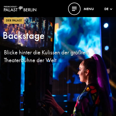
MENU
DE
DER PALAST
Backstage
Blicke hinter die Kulissen der größten
Theaterbühne der Welt