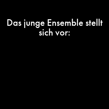
Das junge Ensemble stellt
sich vor:
Vier unserer Kids und Jugendlichen erzählen,
wie es so ist,
Mitglied im jungen Ensemble zu sein.