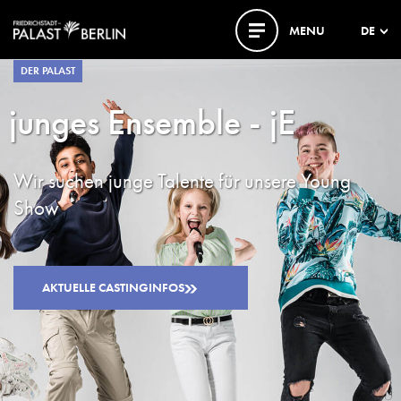
MENU
DE
DER PALAST
junges Ensemble - jE
Wir suchen junge Talente für unsere Young
Show
AKTUELLE CASTINGINFOS