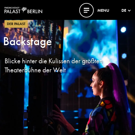
MENU
DE
DER PALAST
Backstage
Blicke hinter die Kulissen der größten
Theaterbühne der Welt