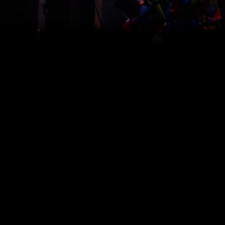
Willkommen in Berlin-Mitte, dem Zentrum der deutschen
Politik, aber auch Berlins angesagtes Ausgehviertel.
Nirgendwo in Deutschland gibt es eine so hohe
Theaterdichte. Und mittendrin: die größte Theaterbühne der
Welt!
Die Bühnengeschichte des Palastes reicht bis 1919 zurück,
seit 1984 steht der Neubau an der Friedrichstraße 107.