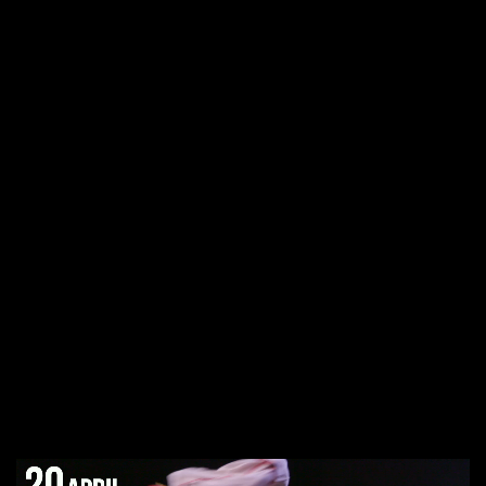
нагородами українського національного
танцювального колективу імені Вірського
покажуть першокласну, приблизно двогодинну
програму.
Майже в усіх містах і на багатьох сценах Україні та
її людям зараз висловлюють велику солідарність
і підтримку у війні з Росією. Особливістю цього
вечора солідарності є те, що сама Україна
запрошує і закликає жителів Берліна до щедрих
пожертв на свої гуманітарні потреби.