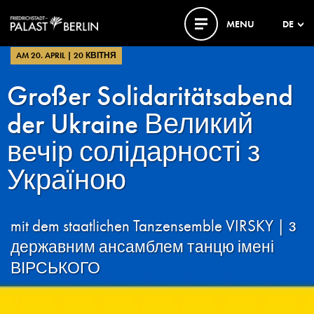
MENU
DE
AM 20. APRIL | 20 КВІТНЯ
Großer Solidaritätsabend
der Ukraine Великий
вечір солідарності з
Україною
mit dem staatlichen Tanzensemble VIRSKY | з
державним ансамблем танцю імені
ВІРСЬКОГО