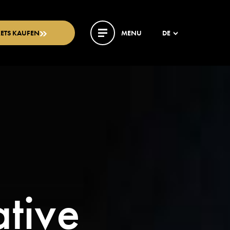
KETS KAUFEN
MENU
DE
ative