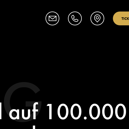
TIC
OG
l auf 100.000