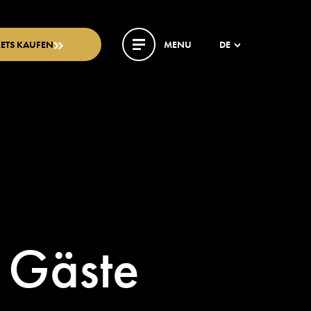
KETS KAUFEN
MENU
DE
 Gäste