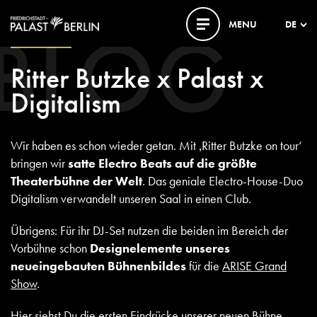
BLOG
MENU
DE
15. JULI 2021
Ritter Butzke x Palast x
Digitalism
Wir haben es schon wieder getan. Mit ‚Ritter Butzke on tour‘
bringen wir
satte Electro Beats auf die größte
Theaterbühne der Welt
. Das geniale Electro-House-Duo
Digitalism verwandelt unseren Saal in einen Club.
Übrigens: Für ihr DJ-Set nutzen die beiden im Bereich der
Vorbühne schon
Designelemente unseres
neueingebauten Bühnenbildes
für die
ARISE Grand
Show
.
Hier siehst Du die ersten Eindrücke unserer neuen Bühne.