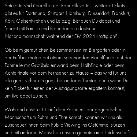
Spielorte sind überall in der Republik verteilt, weitere Tickets
gibt es für Dortmund, Stuttgart, Hamburg, Düsseldorf, Frankfurt,
Köln, Gelsenkirchen und Leipzig.
Bist auch Du dabei und
feuerst mit Familie und Freunden die deutsche
Nationalmannschaft während der EM 2024 kräftig an?
Ob beim gemütlichen Beisammensein im Biergarten oder in
der Fußballkneipe bei einem spannenden Viertelfinale, auf der
Fanmeile mit Großbildleinwand beim Halbfinale oder beim
Achtelfinale vor dem Fernseher zu Hause – das wird für uns
alle ganz sicher ein ganz besonderes Turnier, auch wenn Du
kein Ticket für einen der Austragungsorte ergattern konntest,
um live dabei zu sein.
Während unsere 11 auf dem Rasen mit der gegnerischen
Mannschaft um Ruhm und Ehre kämpft, können wir uns als
Zuschauer:innen beim Public Viewing ins Getümmel stürzen
und mit anderen Menschen unsere gemeinsame Leidenschaft