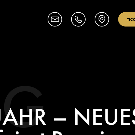
TIC
OG
JAHR – NEUE