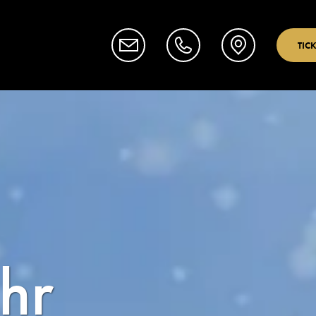
TIC
hr