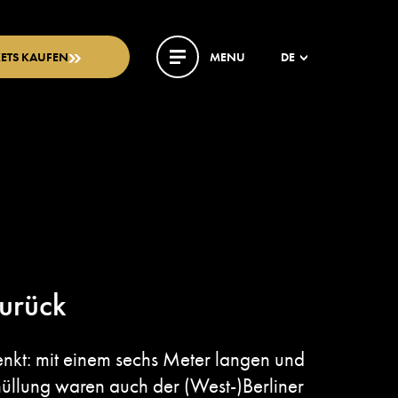
KETS KAUFEN
MENU
DE
zurück
henkt: mit einem sechs Meter langen und
hüllung waren auch der (West-)Berliner