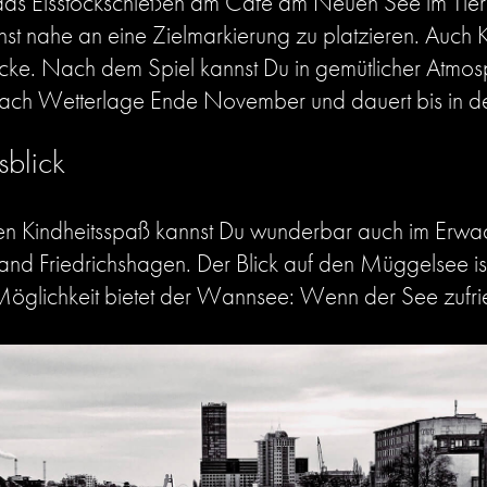
ch das Eisstockschießen am Café am Neuen See im Tie
chst nahe an eine Zielmarkierung zu platzieren. Auch 
töcke. Nach dem Spiel kannst Du in gemütlicher Atmo
 nach Wetterlage Ende November und dauert bis in de
sblick
 den Kindheitsspaß kannst Du wunderbar auch im Erwach
strand Friedrichshagen. Der Blick auf den Müggelsee i
öglichkeit bietet der Wannsee: Wenn der See zufriert