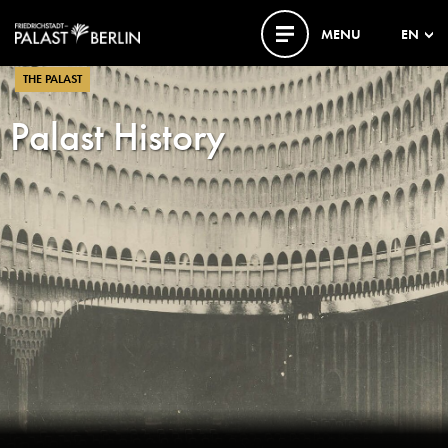
MENU
EN
THE PALAST
Palast History