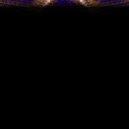
При бронировании билетов у вас также есть
гарантия на случай отмены шоу: В случае отмены
представления вы в течение трех недель
автоматически и без специального запроса
получите свои деньги обратно. По желанию вы
можете также перебронировать билет на другую
дату или обменять на ваучер.