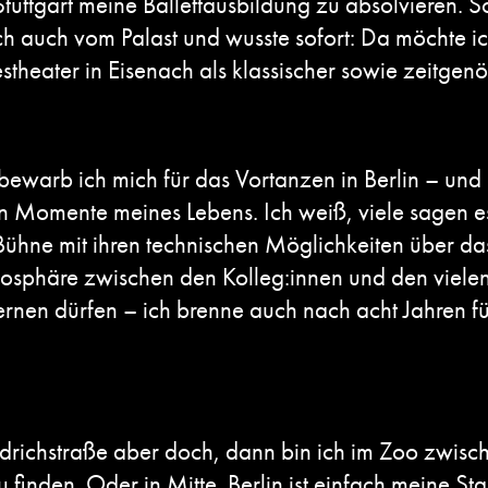
Stuttgart meine Ballettausbildung zu absolvieren.
h auch vom Palast und wusste sofort: Da möchte ic
heater in Eisenach als klassischer sowie zeitgenö
bewarb ich mich für das Vortanzen in Berlin – und 
 Momente meines Lebens. Ich weiß, viele sagen es,
 Bühne mit ihren technischen Möglichkeiten über d
tmosphäre zwischen den Kolleg:innen und den vielen
rnen dürfen – ich brenne auch nach acht Jahren für 
edrichstraße aber doch, dann bin ich im Zoo zwisch
finden. Oder in Mitte. Berlin ist einfach meine St