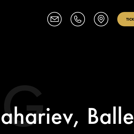
TIC
OG
ahariev, Balle