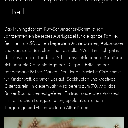
in Berlin
Das Frühlingsfest am Kurt-Schumacher-Damm ist seit
Jahrzehnten ein beliebtes Ausflugsziel für die ganze Familie.
Seit mehr als 50 Jahren begeistern Achterbahnen, Autoscooter
und Karussells Besucher:innen aus aller Welt. Ein Highlight ist
das Riesenrad im Londoner Stil. Ebenso einladend präsentieren
sich über die Osterfeiertage der Gutspark Britz und der
benachbarte Britzer Garten. Dort finden fröhliche Osterspiele
für Kinder statt, darunter Eierlauf, Sackhüpfen und kreatives
Osterbasteln. In diesem Jahr wird bereits zum 70. Mal das
Britzer Baumblütenfest gefeiert. Ein traditionsreiches Volksfest
mit zahlreichen Fahrgeschäften, Spielplätzen, einem
Tiergehege und vielen weiteren Attraktionen.