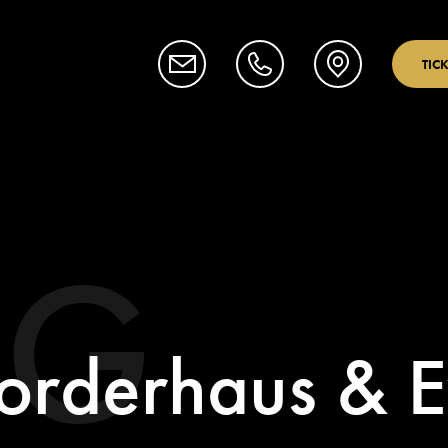
TIC
OG
orderhaus & E