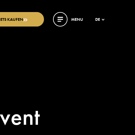
KETS KAUFEN
MENU
DE
vent