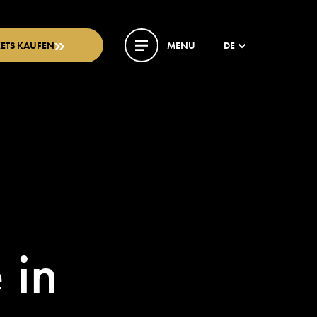
KETS KAUFEN
MENU
DE
 in