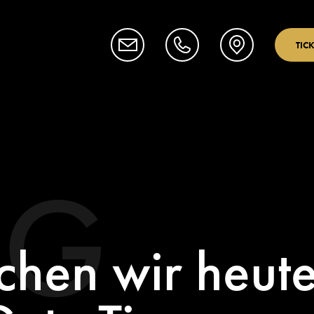
TIC
OG
hen wir heute