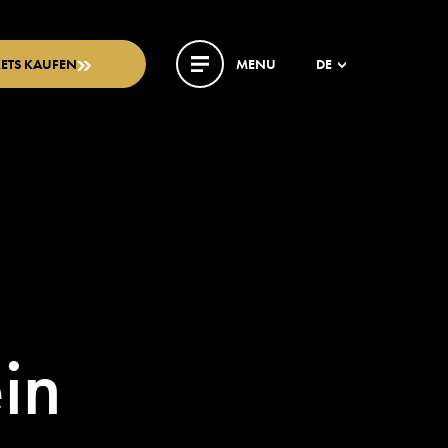
KETS KAUFEN
MENU
DE
in