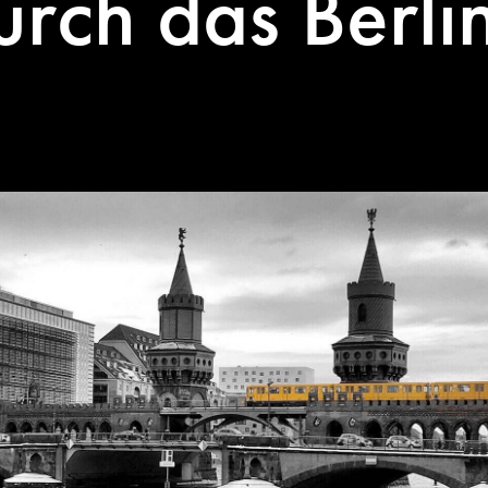
rch das Berli
e