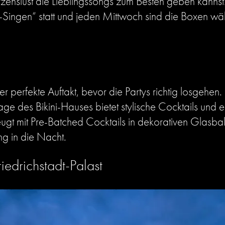
zenslust die Lieblingssongs zum Besten geben kannst
te-Singen“ statt und jeden Mittwoch sind die Boxen
der perfekte Auftakt, bevor die Partys richtig losgeh
tage des Bikini-Hauses bietet stylische Cocktails und e
gt mit Pre-Batched Cocktails in dekorativen Glasball
ng in die Nacht.
edrichstadt-Palast