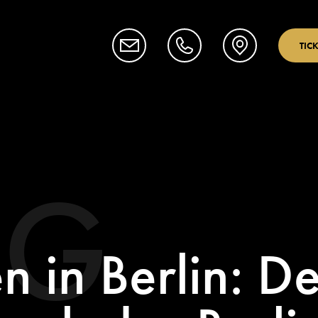
TIC
OG
 in Berlin: De