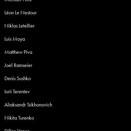
Léon Le Nestour
Niklas Letellier
Luis Moya
Matthew Piva
Joel Ramseier
Denis Sushko
Iurii Terentev
Aliaksandr Tsikhonovich
Nikita Turenko
Dillon Vance