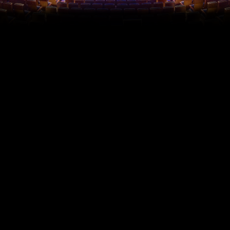
Für den Palast haben Sicherheit und Gesundheit von Gästen
und Mitarbeiter*innen Vorrang. Um bei Proben und Auftritten
vor Gästen verantwortungsvoll und covid-safe durch die
Pandemie zu kommen, hat der Palast an der Erstellung der
folgenden Konzepte mitgewirkt.
22.02.21 Pressemitteilung und Konzept
„Schrittweise Rückkehr von Zuschauern und
Gästen – Ein integrierter Ansatz für Kultur und
Sport“
Der interdisziplinäre Ansatz zeigt für die Kultur- und
Sportbranche einen risikominimierenden Weg zur Rückkehr
von Gästen und Zuschauer*innen auf. Dabei wird ein
mehrstufiges Konzept skizziert, welches für jede Kultur- und