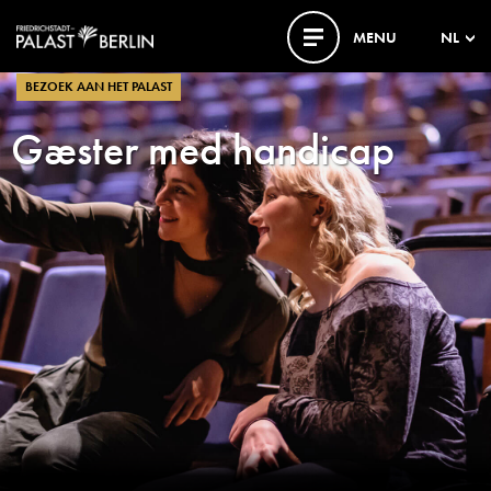
MENU
NL
BEZOEK AAN HET PALAST
Gæster med handicap