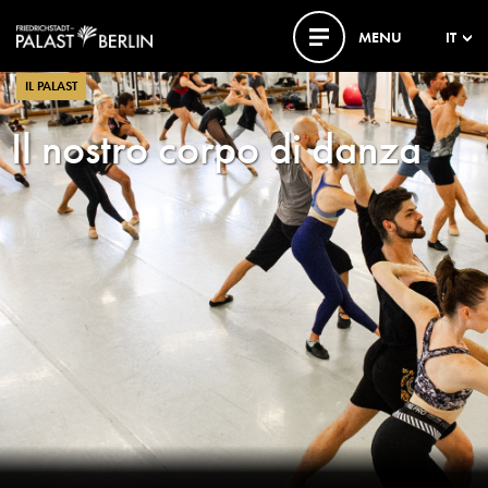
MENU
IT
IL PALAST
Il nostro corpo di danza