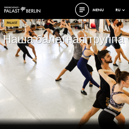
MENU
RU
PALAST
Наша балетная труппа