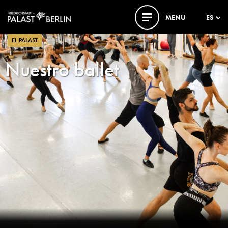
MENU
ES
EL PALAST
Nuestro ballet