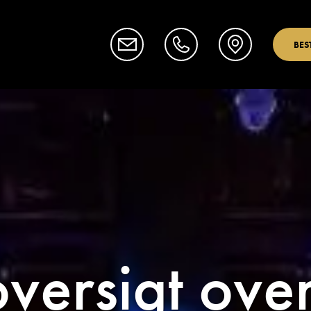
BES
oversigt ove