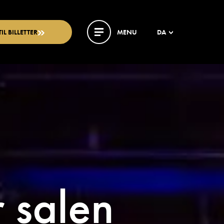
TIL BILLETTER
MENU
DA
r salen