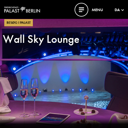
MENU
DA
BESØG I PALAST
Wall Sky Lounge