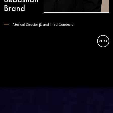
Brand
Musical Director jE and Third Conductor