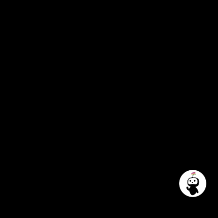
Palast, будучи сценической площадкой
Берлина, выступает за уважение любых
не запрещенных законом взглядов и