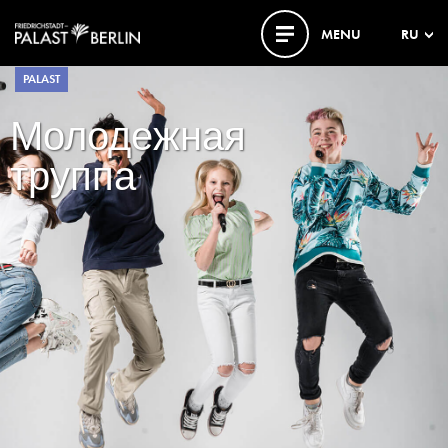
MENU
RU
PALAST
Молодежная
труппа